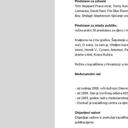
Predstave za odrasle
Tom Stoppard Prava stvar, Tonny Kush
Leenanea, David Hare The Blue Room,
Boy, Shelagh Stephenson Sjećanje vo
Predstave za mladu publiku
režira preko 30 predstava za djecu i ml
Kraljevna na zrnu graška, Šaputanja u m
noći, O sutra, Ja sam ja, Ofelijino ka
sinovi, Henrik V., Cyrano, Antuntun, Pad
drame o Anti, Krava Ružica
Režira u kazalištima u Hrvatskoj i u i
Međunarodni rad
- od svibnja 2008. vrši dužnost Glavno
- od 1999. član je Izvršnog odbora ASS
- od 1993. godine radi u međunarodnoj
- Osnivač je kazališnog centra za djecu
Objavljeni radovi
Objavljuje radove iz područja kazališ
publikacijama.