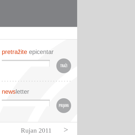
pretražite
epicentar
news
letter
>
Rujan 2011