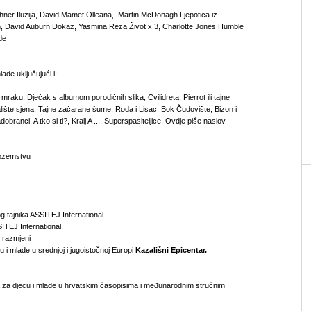
ner Iluzija, David Mamet Olleana, Martin McDonagh Ljepotica iz
 David Auburn Dokaz, Yasmina Reza Život x 3, Charlotte Jones Humble
de
ade uključujući i:
raku, Dječak s albumom porodičnih slika, Cvilidreta, Pierrot ili tajne
zalište sjena, Tajne začarane šume, Roda i Lisac, Bok Čudovište, Bizon i
obranci, A tko si ti?, Kralj A ..., Superspasiteljice, Ovdje piše naslov
nozemstvu
g tajnika ASSITEJ International.
ITEJ International.
 razmjeni
 i mlade u srednjoj i jugoistočnoj Europi
Kazališni Epicentar.
ta za djecu i mlade u hrvatskim časopisima i međunarodnim stručnim