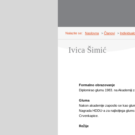
Nalazite se:
Naslovna
>
Članovi
>
Individualc
Ivica Šimić
Formalno obrazovanje
Diplomirao glumu 1983. na Akademiji za 
Gluma
Nakon akademije zaposlio se kao gl
Nagrada HDDU-a za najboljega glumca 
Crvenkapice.
Režije