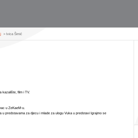
i
> Ivica Šimić
kazalište, film i TV.
umac u ZeKaeM-u.
u predstavama za djecu i mlade za ulogu Vuka u predstavi Igrajmo se