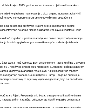
put održala krajem 1993. godine, u čast čuvenom riječkom i hrvatskom
ve vrijedne glazbene manifestacije u ulozi organizatora nastavlja HNK
ponešto nove koncepcije s programski osvježenim i obogaćenim
acije koja se dosada održavala krajem svake kalendarske godine,
ljno istražene ne samo riječke skladatelje već i sve skladatelje Lijepe
i dani" iz godine u godinu nastavlja već posve prepoznatljivu tradiciju
viranja hrvatskog glazbenog stvaralaštva uopće, skladatelja i djela iz
 u čast Janka Polić Kamova. Bavi se identitetom Rijeke koji čine u prvome
i, koji su u njoj živjeli, oni koji su u njoj rođeni. S Jankom Polićem Kamovom i
vatska književna avangarda, već je ovaj "ukleti pjesnik" po mnogim
 avangardne procese što su uslijedili u Europi. Stoga ne čudi što je
zanimljiv i europskoj te svjetskoj književnoj javnosti, koja sa začudnošću
t Kamova.
e održava u Rijeci. Program je vrlo bogat, u rasponu od klasične drame i
 nastupa uličnih kazališta, od koncerata klasične glazbe do nastupa
storima Rijeke stvarati ambijentalni teatar. Za vrijeme festivala riječki