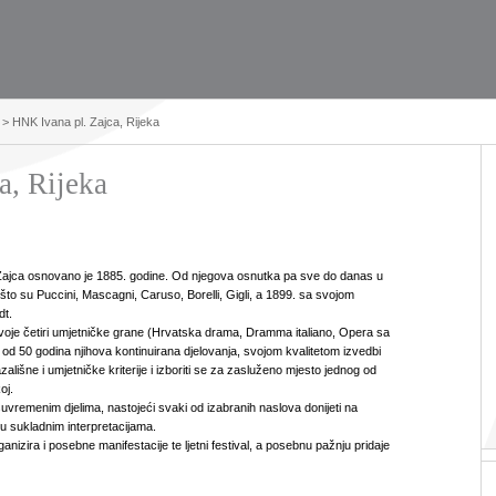
> HNK Ivana pl. Zajca, Rijeka
a, Rijeka
 Zajca osnovano je 1885. godine. Od njegova osnutka pa sve do danas u
 što su Puccini, Mascagni, Caruso, Borelli, Gigli, a 1899. sa svojom
dt.
voje četiri umjetničke grane (Hrvatska drama, Dramma italiano, Opera sa
e od 50 godina njihova kontinuirana djelovanja, svojom kvalitetom izvedbi
zališne i umjetničke kriterije i izboriti se za zasluženo mjesto jednog od
oj.
 suvremenim djelima, nastojeći svaki od izabranih naslova donijeti na
 sukladnim interpretacijama.
anizira i posebne manifestacije te ljetni festival, a posebnu pažnju pridaje