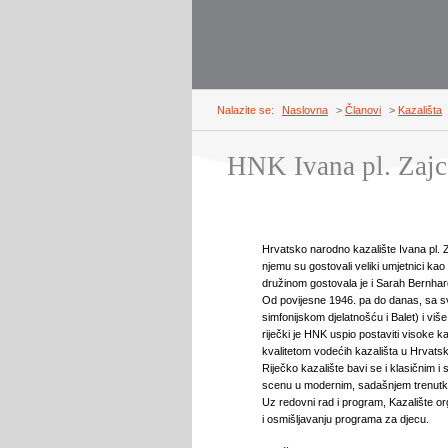
Nalazite se:
Naslovna
>
Članovi
>
Kazališta
HNK Ivana pl. Zajc
Hrvatsko narodno kazalište Ivana pl.
njemu su gostovali veliki umjetnici kao
družinom gostovala je i Sarah Bernhar
Od povijesne 1946. pa do danas, sa s
simfonijskom djelatnošću i Balet) i viš
riječki je HNK uspio postaviti visoke ka
kvalitetom vodećih kazališta u Hrvatsk
Riječko kazalište bavi se i klasičnim i
scenu u modernim, sadašnjem trenutku
Uz redovni rad i program, Kazalište org
i osmišljavanju programa za djecu.