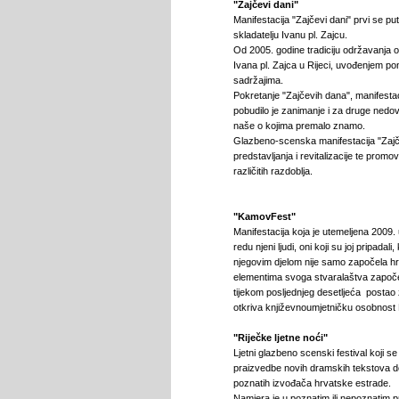
"Zajčevi dani"
Manifestacija "Zajčevi dani" prvi se 
skladatelju Ivanu pl. Zajcu.
Od 2005. godine tradiciju održavanja o
Ivana pl. Zajca u Rijeci, uvođenjem 
sadržajima.
Pokretanje "Zajčevih dana", manifest
pobudilo je zanimanje i za druge nedovo
naše o kojima premalo znamo.
Glazbeno-scenska manifestacija "Zajčev
predstavljanja i revitalizacije te promo
različitih razdoblja.
"KamovFest"
Manifestacija koja je utemeljena 2009.
redu njeni ljudi, oni koji su joj pripadal
njegovim djelom nije samo započela hr
elementima svoga stvaralaštva započeo
tijekom posljednjeg desetljeća postao 
otkriva književnoumjetničku osobnos
"Riječke ljetne noći"
Ljetni glazbeno scenski festival koji s
praizvedbe novih dramskih tekstova do
poznatih izvođača hrvatske estrade.
Namjera je u poznatim ili nepoznatim pro