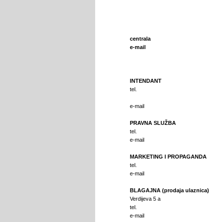
centrala
e-mail
INTENDANT
tel.
e-mail
PRAVNA SLUŽBA
tel.
e-mail
MARKETING I PROPAGANDA
tel.
e-mail
BLAGAJNA (prodaja ulaznica)
Verdijeva 5 a
tel.
e-mail