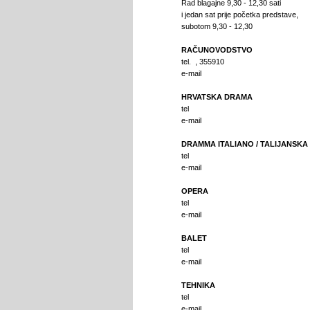
Rad blagajne 9,30 - 12,30 sati
i jedan sat prije početka predstave,
subotom 9,30 - 12,30
RAČUNOVODSTVO
tel. , 355910
e-mail
HRVATSKA DRAMA
tel
e-mail
DRAMMA ITALIANO / TALIJANSK
tel
e-mail
OPERA
tel
e-mail
BALET
tel
e-mail
TEHNIKA
tel
e-mail