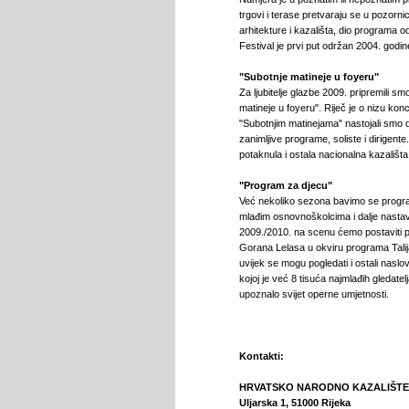
trgovi i terase pretvaraju se u pozorn
arhitekture i kazališta, dio programa o
Festival je prvi put održan 2004. godin
"Subotnje matineje u foyeru"
Za ljubitelje glazbe 2009. pripremili 
matineje u foyeru". Riječ je o nizu kon
"Subotnjim matinejama" nastojali smo 
zanimljive programe, soliste i dirigent
potaknula i ostala nacionalna kazališta
"Program za djecu"
Već nekoliko sezona bavimo se progra
mlađim osnovnoškolcima i dalje nasta
2009./2010. na scenu ćemo postaviti p
Gorana Lelasa u okviru programa Talij
uvijek se mogu pogledati i ostali naslov
kojoj je već 8 tisuća najmlađih gledatelj
upoznalo svijet operne umjetnosti.
Kontakti:
HRVATSKO NARODNO KAZALIŠTE I
Uljarska 1, 51000 Rijeka