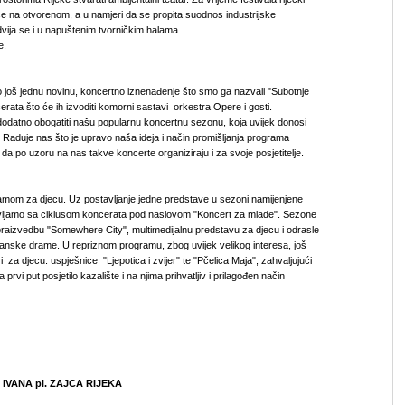
ice na otvorenom, a u namjeri da se propita suodnos industrijske
dvija se i u napuštenim tvorničkim halama.
e.
smo još jednu novinu, koncertno iznenađenje što smo ga nazvali "Subotnje
cerata što će ih izvoditi komorni sastavi orkestra Opere i gosti.
dodatno obogatiti našu popularnu koncertnu sezonu, koja uvijek donosi
e. Raduje nas što je upravo naša ideja i način promišljanja programa
 da po uzoru na nas takve koncerte organiziraju i za svoje posjetitelje.
mom za djecu. Uz postavljanje jedne predstave u sezoni namijenjene
vljamo sa ciklusom koncerata pod naslovom "Koncert za mlade". Sezone
raizvedbu "Somewhere City", multimedijalnu predstavu za djecu i odrasle
anske drame. U repriznom programu, zbog uvijek velikog interesa, još
i za djecu: uspješnice "Ljepotica i zvijer" te "Pčelica Maja", zahvaljujući
a prvi put posjetilo kazalište i na njima prihvatljiv i prilagođen način
VANA pl. ZAJCA RIJEKA