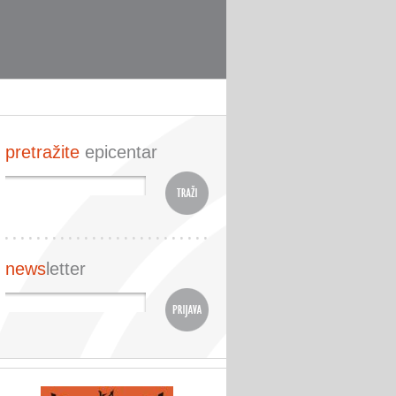
pretražite
epicentar
news
letter