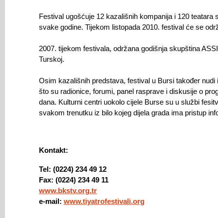
Festival ugošćuje 12 kazališnih kompanija i 120 teatara s
svake godine. Tijekom listopada 2010. festival će se održ
2007. tijekom festivala, održana godišnja skupština ASSI
Turskoj.
Osim kazališnih predstava, festival u Bursi također nud
što su radionice, forumi, panel rasprave i diskusije o p
dana. Kulturni centri uokolo cijele Burse su u službi fesit
svakom trenutku iz bilo kojeg dijela grada ima pristup in
Kontakt:
Tel: (0224) 234 49 12
Fax: (0224) 234 49 11
www.bkstv.org.tr
e-mail:
www.tiyatrofestivali.org