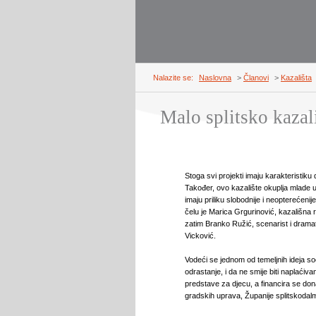
Nalazite se:
Naslovna
>
Članovi
>
Kazališta
Malo splitsko kazal
Stoga svi projekti imaju karakteristik
Također, ovo kazalište okuplja mlade 
imaju priliku slobodnije i neopterećenij
čelu je Marica Grgurinović, kazališna 
zatim Branko Ružić, scenarist i dramat
Vicković.
Vodeći se jednom od temeljnih ideja so
odrastanje, i da ne smije biti naplaćiva
predstave za djecu, a financira se don
gradskih uprava, Županije splitskodalma