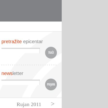
pretražite
epicentar
news
letter
>
Rujan 2011