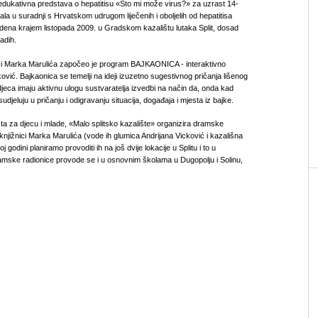
edukativna predstava o hepatitisu «Što mi može virus?» za uzrast 14-
tala u suradnji s Hrvatskom udrugom liječenih i oboljelih od hepatitisa
na krajem listopada 2009. u Gradskom kazalištu lutaka Split, dosad
adih.
ici Marka Marulića započeo je program BAJKAONICA - interaktivno
cković. Bajkaonica se temelji na ideji izuzetno sugestivnog pričanja lišenog
eca imaju aktivnu ulogu sustvaratelja izvedbi na način da, onda kad
udjeluju u pričanju i odigravanju situacija, događaja i mjesta iz bajke.
išta za djecu i mlade, «Malo splitsko kazalište» organizira dramske
knjižnici Marka Marulića (vode ih glumica Andrijana Vicković i kazališna
 godini planiramo provoditi ih na još dvije lokacije u Splitu i to u
 Dramske radionice provode se i u osnovnim školama u Dugopolju i Solinu,