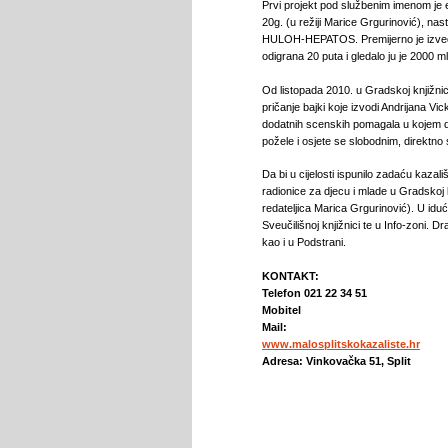
Prvi projekt pod službenim imenom je 
20g. (u režiji Marice Grgurinović), nas
HULOH-HEPATOS. Premijerno je izvede
odigrana 20 puta i gledalo ju je 2000 ml
Od listopada 2010. u Gradskoj knjižn
pričanje bajki koje izvodi Andrijana Vi
dodatnih scenskih pomagala u kojem dj
požele i osjete se slobodnim, direktno s
Da bi u cijelosti ispunilo zadaću kazal
radionice za djecu i mlade u Gradskoj 
redateljica Marica Grgurinović). U idućoj
Sveučilišnoj knjižnici te u Info-zoni.
kao i u Podstrani.
KONTAKT:
Telefon 021 22 34 51
Mobitel
Mail:
www.malosplitskokazaliste.hr
Adresa: Vinkovačka 51, Split