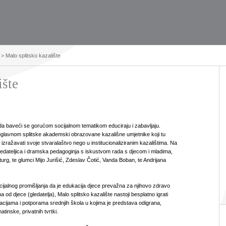
> Malo splitsko kazalište
ište
u da baveći se gorućom socijalnom tematikom educiraju i zabavljaju.
uglavnom splitske akademski obrazovane kazališne umjetnike koji tu
e izražavati svoje stvaralaštvo nego u institucionaliziranim kazalištima. Na
redateljica i dramska pedagoginja s iskustvom rada s djecom i mladima,
urg, te glumci Mijo Jurišić, Zdeslav Čotić, Vanda Boban, te Andrijana
cijalnog promišljanja da je edukacija djece prevažna za njihovo zdravo
na od djece (gledatelja), Malo splitsko kazalište nastoji besplatno igrati
acijama i potporama srednjih škola u kojima je predstava odigrana,
tinske, privatnih tvrtki.