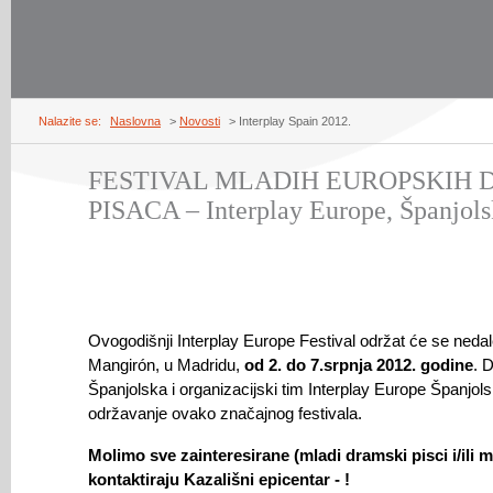
Nalazite se:
Naslovna
>
Novosti
> Interplay Spain 2012.
FESTIVAL MLADIH EUROPSKIH 
PISACA – Interplay Europe, Španjols
Ovogodišnji Interplay Europe Festival održat će se nedal
Mangirón, u Madridu,
od 2. do 7.srpnja 2012. godine
. 
Španjolska i organizacijski tim Interplay Europe Španjol
održavanje ovako značajnog festivala.
Molimo sve zainteresirane (mladi dramski pisci i/ili m
kontaktiraju Kazališni epicentar -
!